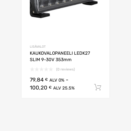
LISÄVALOT
KAUKOVALOPANEELI LEDK27
SLIM 9-30V 353mm
(0 reviews)
79,84
-
€
ALV 0%
100,20
Lisää os
€
ALV 25.5%