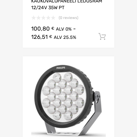
KAUKOVALOPANEELI LEDOSRAM
12/24V 35W PT
(0 reviews)
100,80
-
€
ALV 0%
126,51
Lisää os
€
ALV 25.5%