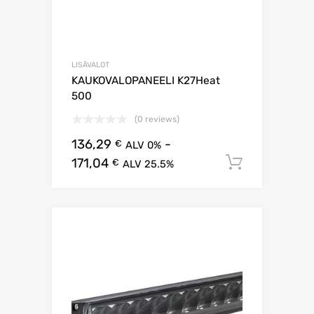
LISÄVALOT
KAUKOVALOPANEELI K27Heat
500
(0 reviews)
136,29
-
€
ALV 0%
171,04
Lisää os
€
ALV 25.5%