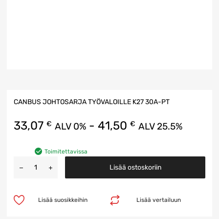
CANBUS JOHTOSARJA TYÖVALOILLE K27 30A-PT
33,07
-
41,50
€
€
ALV 0%
ALV 25.5%
Toimitettavissa
Lisää ostoskoriin
Lisää suosikkeihin
Lisää vertailuun