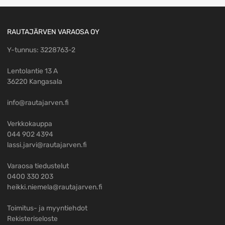
RAUTAJÄRVEN VARAOSA OY
Y-tunnus: 3228763-2
Lentolantie 13 A
36220 Kangasala
info@rautajarven.fi
Verkkokauppa
044 902 4394
lassi.jarvi@rautajarven.fi
Varaosa tiedustelut
0400 330 203
heikki.niemela@rautajarven.fi
Toimitus- ja myyntiehdot
Rekisteriseloste