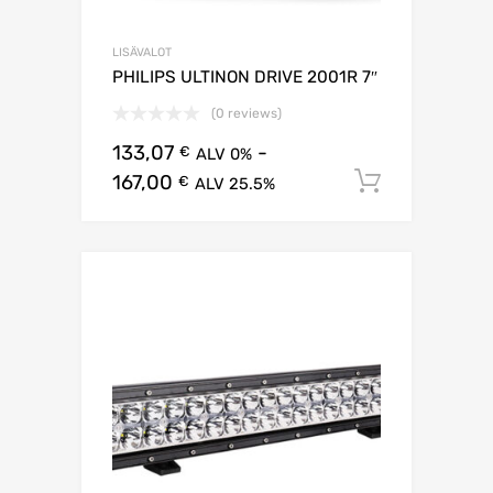
LISÄVALOT
PHILIPS ULTINON DRIVE 2001R 7″
(0 reviews)
133,07
-
€
ALV 0%
167,00
Lisää os
€
ALV 25.5%