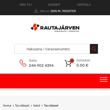
OMA TILI
SUOSIKIT
VERTAILU
HELLO.
SIGN IN
REGISTER
|
Ostoskori
Soita:
0
0,00
€
044 902 4394
Home
Tarvikkeet
Valot
Tarvikkeet