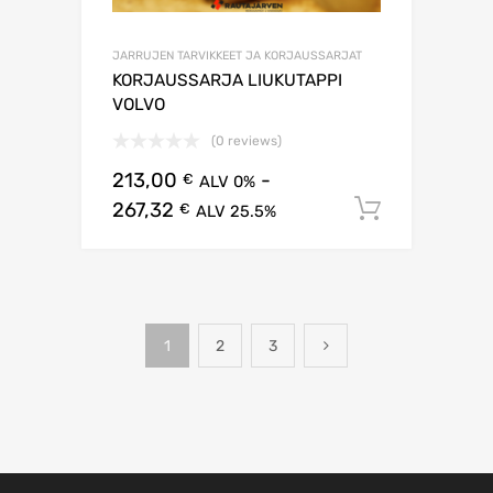
JARRUJEN TARVIKKEET JA KORJAUSSARJAT
KORJAUSSARJA LIUKUTAPPI
VOLVO
(0 reviews)
213,00
-
€
ALV 0%
267,32
Lisää os
€
ALV 25.5%
1
2
3