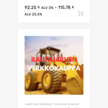
92,25
-
115,78
€
€
ALV 0%
Lisää os
ALV 25.5%
JARRUJEN TARVIKKEET JA KORJAUSSARJAT