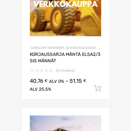
JARRUJEN TARVIKKEET JA KORJAUSSARJAT
KORJAUSSARJA MÄNTÄ ELSA2/3
SIS MÄNNÄT
(0 reviews)
40,76
-
51,15
€
€
ALV 0%
Lisää os
ALV 25.5%