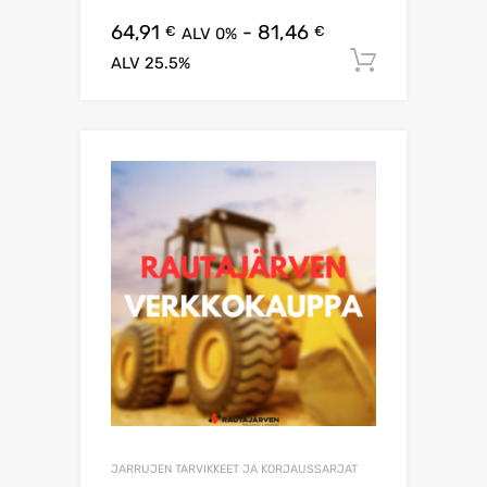
64,91
-
81,46
€
€
ALV 0%
Lisää os
ALV 25.5%
JARRUJEN TARVIKKEET JA KORJAUSSARJAT