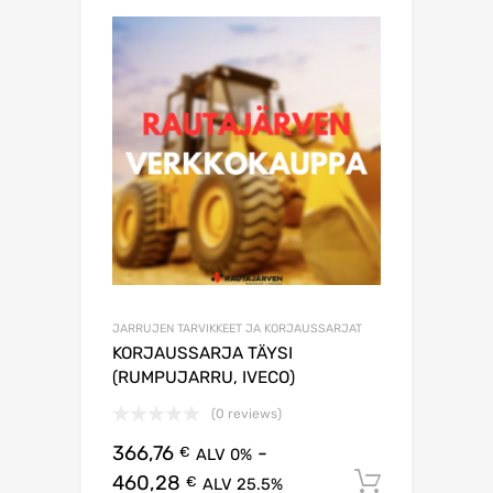
JARRUJEN TARVIKKEET JA KORJAUSSARJAT
KORJAUSSARJA TÄYSI
(RUMPUJARRU, IVECO)
(0 reviews)
366,76
-
€
ALV 0%
460,28
Lisää os
€
ALV 25.5%