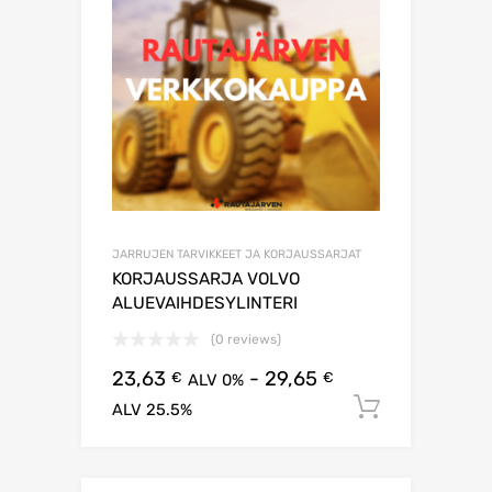
JARRUJEN TARVIKKEET JA KORJAUSSARJAT
KORJAUSSARJA VOLVO
ALUEVAIHDESYLINTERI
(0 reviews)
23,63
-
29,65
€
€
ALV 0%
Lisää os
ALV 25.5%