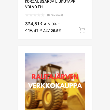
KORJAUSSARJA LIUKUTAPPI
VOLVO FH
(0 reviews)
334,51
-
€
ALV 0%
419,81
Lisää os
€
ALV 25.5%