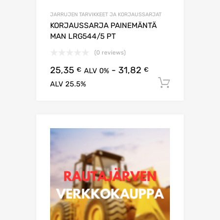
JARRUJEN TARVIKKEET JA KORJAUSSARJAT
KORJAUSSARJA PAINEMÄNTÄ
MAN LRG544/5 PT
(0 reviews)
25,35
-
31,82
€
€
ALV 0%
Lisää os
ALV 25.5%