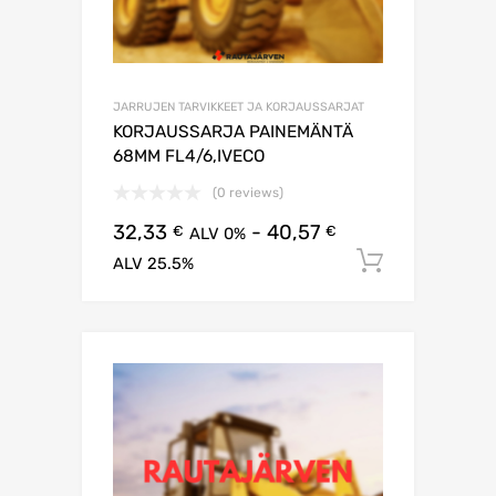
JARRUJEN TARVIKKEET JA KORJAUSSARJAT
KORJAUSSARJA PAINEMÄNTÄ
68MM FL4/6,IVECO
(0 reviews)
32,33
-
40,57
€
€
ALV 0%
Lisää os
ALV 25.5%