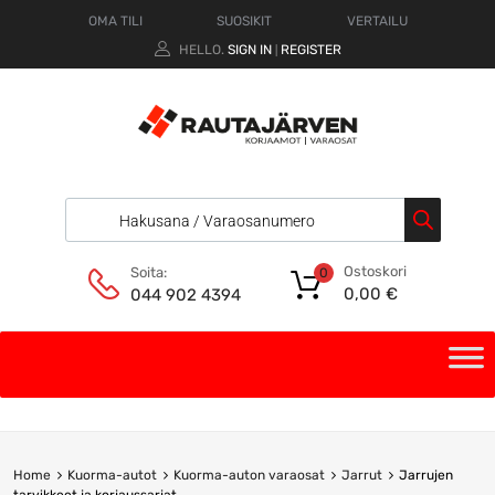
OMA TILI
SUOSIKIT
VERTAILU
HELLO.
SIGN IN
REGISTER
|
Ostoskori
Soita:
0
0,00
€
044 902 4394
Home
Kuorma-autot
Kuorma-auton varaosat
Jarrut
Jarrujen