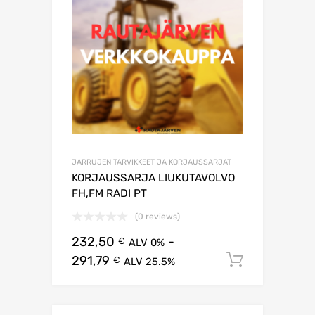
JARRUJEN TARVIKKEET JA KORJAUSSARJAT
KORJAUSSARJA LIUKUTAVOLVO
FH,FM RADI PT
(0 reviews)
232,50
-
€
ALV 0%
291,79
Lisää os
€
ALV 25.5%