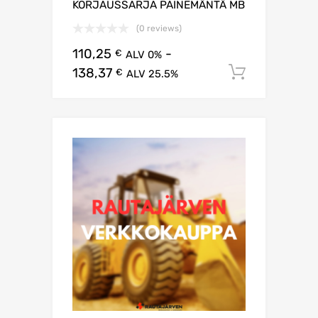
KORJAUSSARJA PAINEMÄNTÄ MB
(0 reviews)
110,25
-
€
ALV 0%
138,37
Lisää os
€
ALV 25.5%