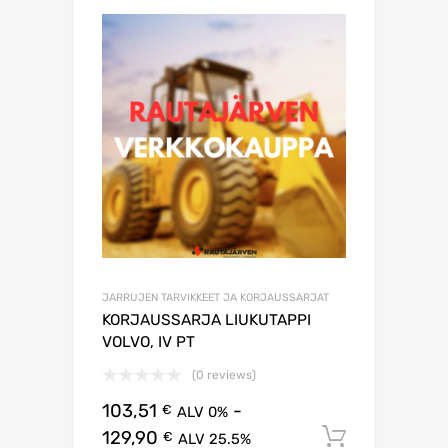
JARRUJEN TARVIKKEET JA KORJAUSSARJAT
KORJAUSSARJA LIUKUTAPPI
VOLVO, IV PT
(0 reviews)
103,51
-
€
ALV 0%
129,90
Lisää os
€
ALV 25.5%