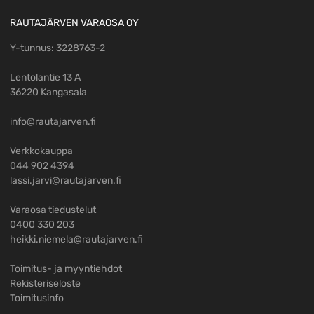
RAUTAJÄRVEN VARAOSA OY
Y-tunnus: 3228763-2
Lentolantie 13 A
36220 Kangasala
info@rautajarven.fi
Verkkokauppa
044 902 4394
lassi.jarvi@rautajarven.fi
Varaosa tiedustelut
0400 330 203
heikki.niemela@rautajarven.fi
Toimitus- ja myyntiehdot
Rekisteriseloste
Toimitusinfo