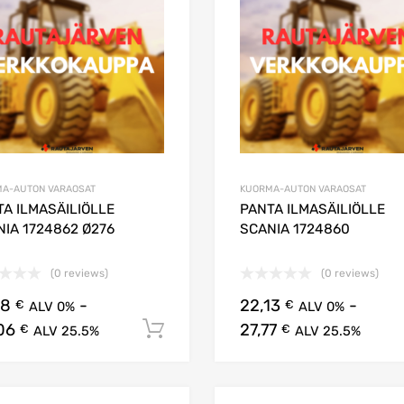
A-AUTON VARAOSAT
KUORMA-AUTON VARAOSAT
A ILMASÄILIÖLLE
PANTA ILMASÄILIÖLLE
IA 1724862 Ø276
SCANIA 1724860
(0 reviews)
(0 reviews)
98
-
22,13
-
€
€
ALV 0%
ALV 0%
06
27,77
Lisää ostoskoriin
€
€
ALV 25.5%
ALV 25.5%