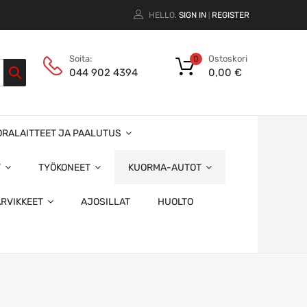
HELLO.
SIGN IN
REGISTER
|
Ostoskori
Soita:
0
0,00
€
044 902 4394
ORALAITTEET JA PAALUTUS
T
TYÖKONEET
KUORMA-AUTOT
ARVIKKEET
AJOSILLAT
HUOLTO