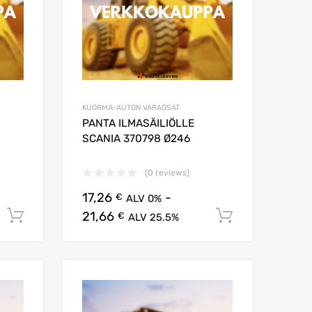
KUORMA-AUTON VARAOSAT
PANTA ILMASÄILIÖLLE
SCANIA 370798 Ø246
(0 reviews)
17,26
-
€
ALV 0%
21,66
Lisää ostoskoriin
Lisää osto
€
ALV 25.5%
Lisää suosikkeihin
Lisää suosikkei
Lisää vertailuun
Lisää vertailuun