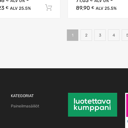
48
-
71,63
-
ALV 0%
ALV 0%
23
89,90
Lisää ostoskoriin
€
€
ALV 25.5%
ALV 25.5%
1
2
3
4
KATEGORIAT
Paineilmasäiliöt