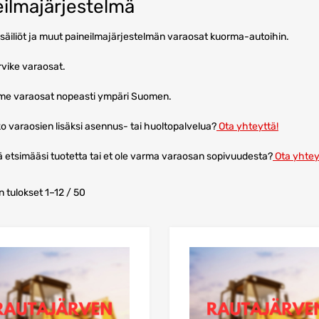
eilmajärjestelmä
säiliöt ja muut paineilmajärjestelmän varaosat kuorma-autoihin.
rvike varaosat.
me varaosat nopeasti ympäri Suomen.
ko varaosien lisäksi asennus- tai huoltopalvelua?
Ota yhteyttä!
ä etsimääsi tuotetta tai et ole varma varaosan sopivuudesta?
Ota yhtey
 tulokset 1–12 / 50
Lisää suosikkeihin
Lisää vertailuun