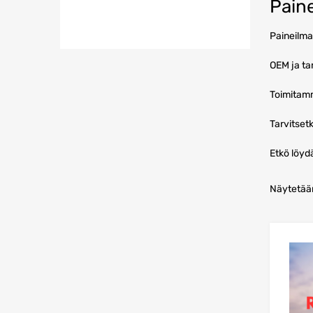
Pain
Paineilma
OEM ja ta
Toimitam
Tarvitset
Etkö löyd
Näytetään