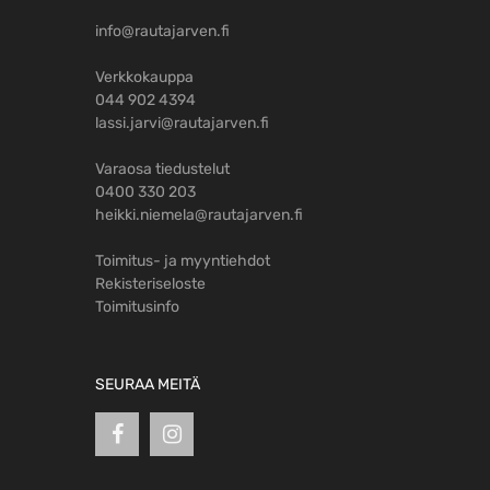
info@rautajarven.fi
Verkkokauppa
044 902 4394
lassi.jarvi@rautajarven.fi
Varaosa tiedustelut
0400 330 203
heikki.niemela@rautajarven.fi
Toimitus- ja myyntiehdot
Rekisteriseloste
Toimitusinfo
SEURAA MEITÄ