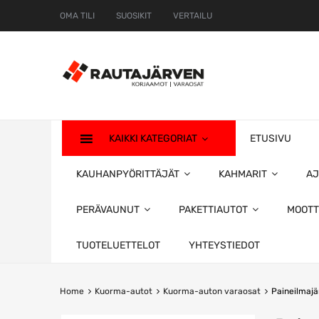
OMA TILI
SUOSIKIT
VERTAILU
KAIKKI KATEGORIAT
ETUSIVU
KAUHANPYÖRITTÄJÄT
KAHMARIT
AJ
PERÄVAUNUT
PAKETTIAUTOT
MOOTT
TUOTELUETTELOT
YHTEYSTIEDOT
Home
Kuorma-autot
Kuorma-auton varaosat
Paineilmajä