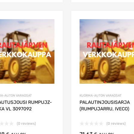
Lisää suosikkeihin
Lisää vertailuun
A-AUTON VARAOSAT
KUORMA-AUTON VARAOSAT
AUTUSJOUSI RUMPUJZ-
PALAUTINJOUSISARJA
KA VL 3097092
(RUMPUJARRU, IVECO)
(0 reviews)
(0 reviews)
€
€