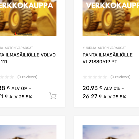
A-AUTON VARAOSAT
KUORMA-AUTON VARAOSAT
TA ILMASÄILIÖLLE VOLVO
PANTA ILMASÄILIÖLLE
111
VL21380619 PT
(0 reviews)
(0 reviews)
88
-
20,93
-
€
€
ALV 0%
ALV 0%
71
26,27
Lisää ostoskoriin
€
€
ALV 25.5%
ALV 25.5%
Lisää suosikkeihin
Lisää vertailuun