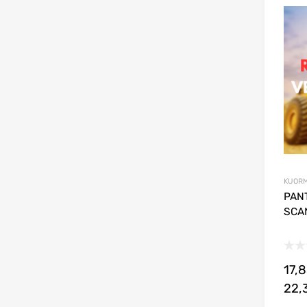
KUORM
PANT
SCAN
17,
22,