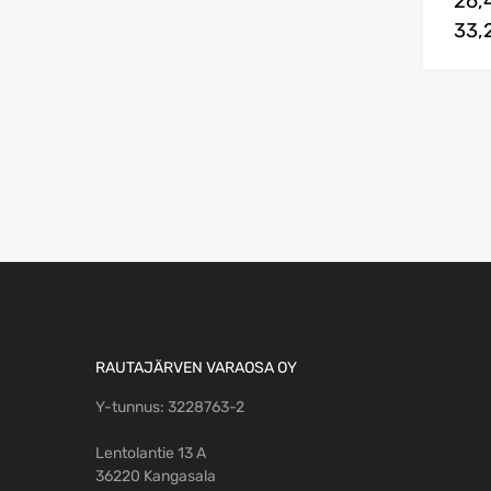
26,
33,
RAUTAJÄRVEN VARAOSA OY
Y-tunnus: 3228763-2
Lentolantie 13 A
36220 Kangasala