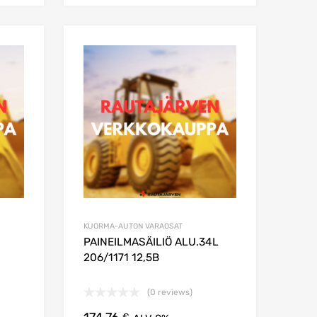
Lisää suosikkeihin
Lisää suosikkei
Lisää vertailuun
Lisää vertailuun
KUORMA-AUTON VARAOSAT
PAINEILMASÄILIÖ ALU.34L
206/1171 12,5B
(0 reviews)
€