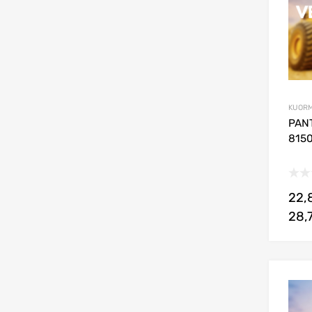
KUORM
PAN
8150
22,
28,