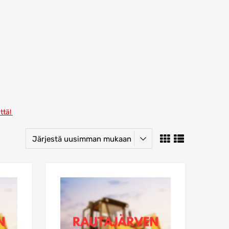
ttä!
Lisää suosikkeihin
Lisää suosikkei
Lisää vertailuun
Lisää vertailuun