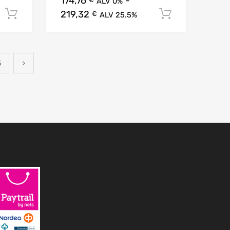
174,76
-
ALV 0%
219,32
Lisää ostoskoriin
Lisää osto
€
ALV 25.5%
5