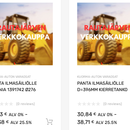
Lisää suosikkeihin
Lisää vertailuun
A-AUTON VARAOSAT
KUORMA-AUTON VARAOSAT
A ILMASÄILIÖLLE
PANTA ILMASÄILIÖLLE
IA 1391742 Ø276
D=396MM KIERRETANKO
(0 reviews)
(0 reviews)
83
-
30,84
-
€
€
ALV 0%
ALV 0%
38
38,71
Lisää ostoskoriin
€
€
ALV 25.5%
ALV 25.5%