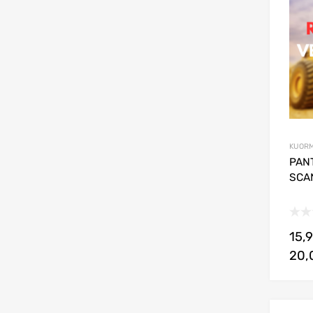
KUORM
PANT
SCAN
15,
20,