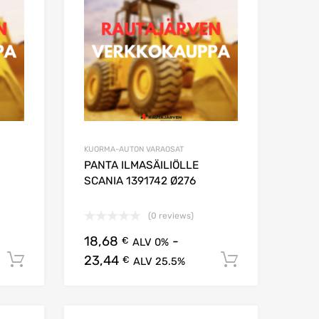
KUORMA-AUTON VARAOSAT
PANTA ILMASÄILIÖLLE
SCANIA 1391742 Ø276
(0 reviews)
18,68
-
€
ALV 0%
23,44
Lisää ostoskoriin
Lisää osto
€
ALV 25.5%