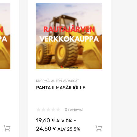
Lisää suosikkeihin
Lisää suosikkei
Lisää vertailuun
Lisää vertailuun
KUORMA-AUTON VARAOSAT
PANTA ILMASÄILIÖLLE
(0 reviews)
19,60
-
€
ALV 0%
24,60
Lisää ostoskoriin
Lisää osto
€
ALV 25.5%