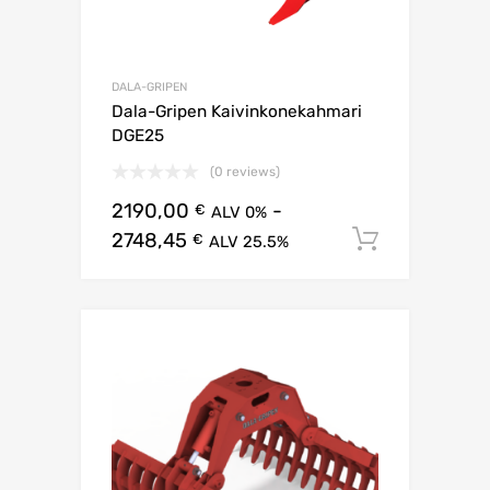
DALA-GRIPEN
Dala-Gripen Kaivinkonekahmari
DGE25
(0 reviews)
2190,00
-
€
ALV 0%
2748,45
Lisää os
€
ALV 25.5%