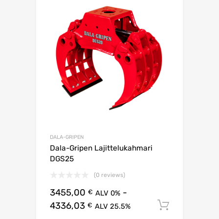
DALA-GRIPEN
Dala-Gripen Lajittelukahmari
DGS25
(0 reviews)
3455,00
-
€
ALV 0%
4336,03
Lisää os
€
ALV 25.5%