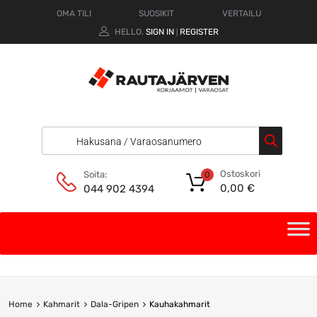
OMA TILI
SUOSIKIT
VERTAILU
HELLO.
SIGN IN
REGISTER
|
Ostoskori
Soita:
0
0,00
€
044 902 4394
Home
Kahmarit
Dala-Gripen
Kauhakahmarit