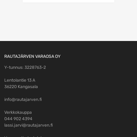
RAUTAJÄRVEN VARAOSA OY
Y-tunnus: 3228763-2
Lentolantie 13 A
36220 Kangasala
info@rautajarven.fi
Verkkokauppa
044 902 4394
lassi.jarvi@rautajarven.fi