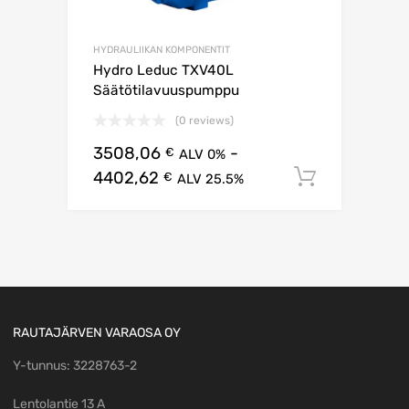
HYDRAULIIKAN KOMPONENTIT
Hydro Leduc TXV40L
Säätötilavuuspumppu
(0 reviews)
3508,06
-
€
ALV 0%
4402,62
Lisää os
€
ALV 25.5%
RAUTAJÄRVEN VARAOSA OY
Y-tunnus: 3228763-2
Lentolantie 13 A