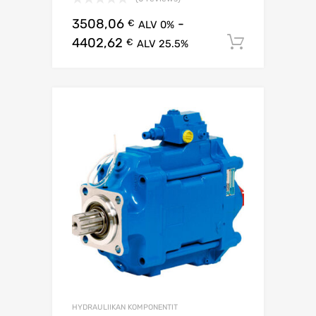
3508,06
-
€
ALV 0%
4402,62
Lisää os
€
ALV 25.5%
HYDRAULIIKAN KOMPONENTIT