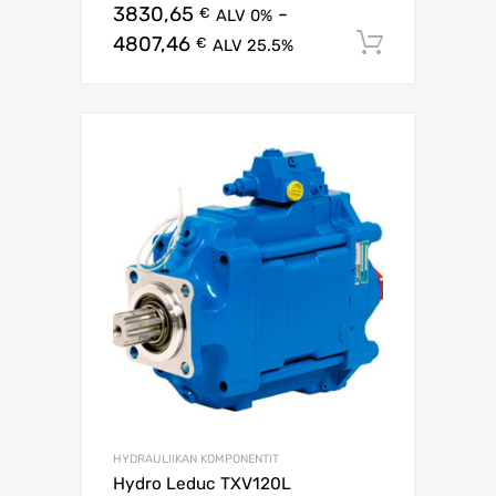
3830,65
-
€
ALV 0%
4807,46
Lisää os
€
ALV 25.5%
HYDRAULIIKAN KOMPONENTIT
Hydro Leduc TXV120L