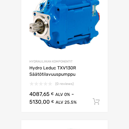
HYDRAULIIKAN KOMPONENTIT
Hydro Leduc TXV130R
Säätötilavuuspumppu
(0 reviews)
4087,65
-
€
ALV 0%
5130,00
Lisää os
€
ALV 25.5%