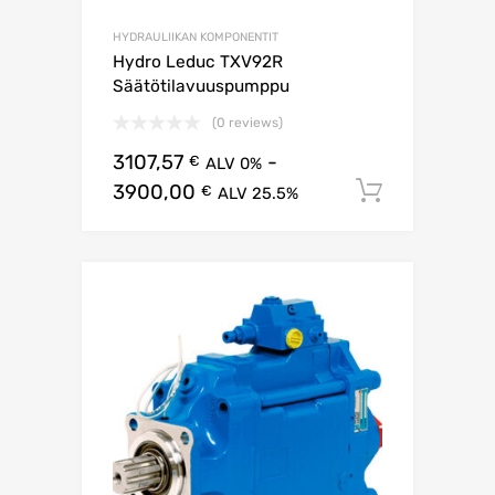
HYDRAULIIKAN KOMPONENTIT
Hydro Leduc TXV92R
Säätötilavuuspumppu
(0 reviews)
3107,57
-
€
ALV 0%
3900,00
Lisää os
€
ALV 25.5%