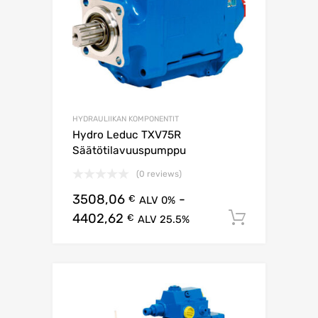
HYDRAULIIKAN KOMPONENTIT
Hydro Leduc TXV75R
Säätötilavuuspumppu
(0 reviews)
3508,06
-
€
ALV 0%
4402,62
Lisää os
€
ALV 25.5%