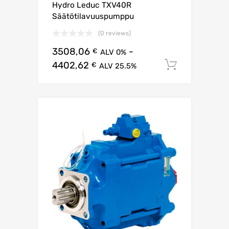
Hydro Leduc TXV40R
Säätötilavuuspumppu
(0 reviews)
3508,06
-
€
ALV 0%
4402,62
Lisää os
€
ALV 25.5%