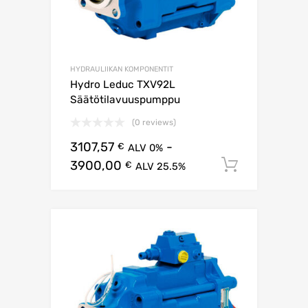
HYDRAULIIKAN KOMPONENTIT
Hydro Leduc TXV92L
Säätötilavuuspumppu
(0 reviews)
3107,57
-
€
ALV 0%
3900,00
Lisää os
€
ALV 25.5%