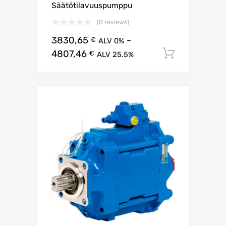
Säätötilavuuspumppu
(0 reviews)
3830,65
-
€
ALV 0%
4807,46
Lisää os
€
ALV 25.5%