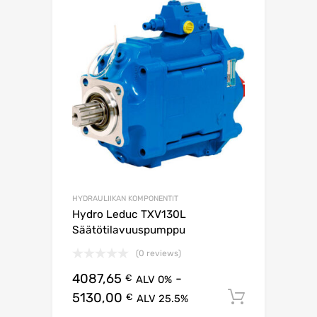
HYDRAULIIKAN KOMPONENTIT
Hydro Leduc TXV130L
Säätötilavuuspumppu
(0 reviews)
4087,65
-
€
ALV 0%
5130,00
Lisää os
€
ALV 25.5%