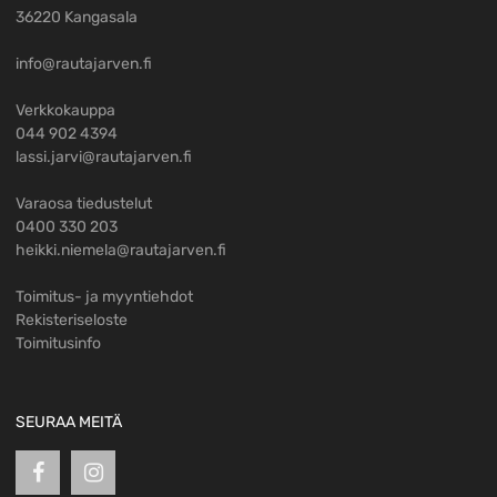
36220 Kangasala
info@rautajarven.fi
Verkkokauppa
044 902 4394
lassi.jarvi@rautajarven.fi
Varaosa tiedustelut
0400 330 203
heikki.niemela@rautajarven.fi
Toimitus- ja myyntiehdot
Rekisteriseloste
Toimitusinfo
SEURAA MEITÄ