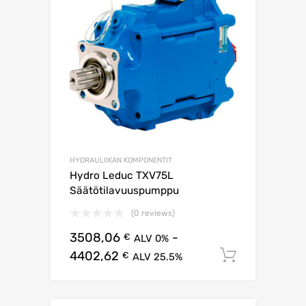
HYDRAULIIKAN KOMPONENTIT
Hydro Leduc TXV75L
Säätötilavuuspumppu
(0 reviews)
3508,06
-
€
ALV 0%
4402,62
Lisää os
€
ALV 25.5%