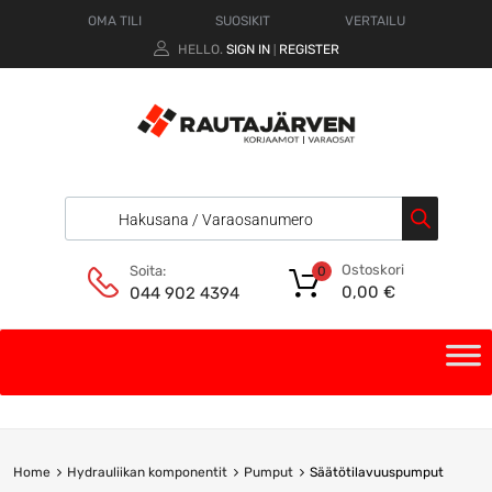
OMA TILI
SUOSIKIT
VERTAILU
HELLO.
SIGN IN
REGISTER
|
Ostoskori
Soita:
0
0,00
€
044 902 4394
Home
Hydrauliikan komponentit
Pumput
Säätötilavuuspumput