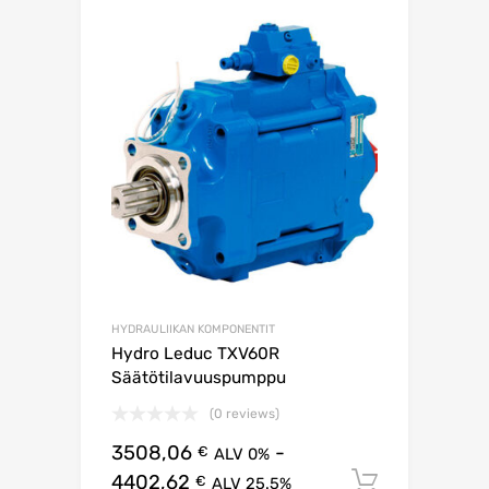
HYDRAULIIKAN KOMPONENTIT
Hydro Leduc TXV60R
Säätötilavuuspumppu
(0 reviews)
3508,06
-
€
ALV 0%
4402,62
Lisää os
€
ALV 25.5%