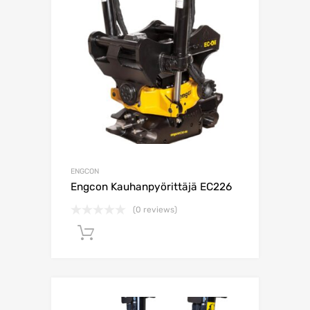
ENGCON
Engcon Kauhanpyörittäjä EC226
(0 reviews)
Lisää ostoskoriin