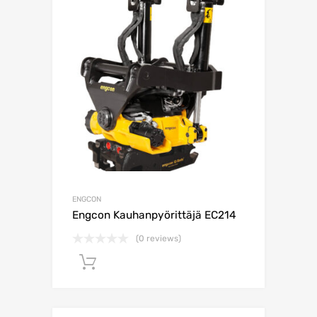
ENGCON
Engcon Kauhanpyörittäjä EC214
(0 reviews)
Lisää ostoskoriin