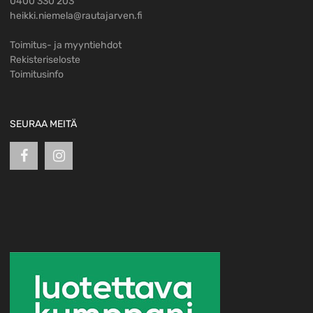
0400 330 203
heikki.niemela@rautajarven.fi
Toimitus- ja myyntiehdot
Rekisteriseloste
Toimitusinfo
SEURAA MEITÄ