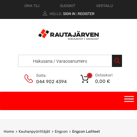
OMA TILI
SUOSIKIT
VERTAILU
HELLO.
SIGN IN
REGISTER
|
Ostoskori
Soita:
0
0,00
€
044 902 4394
Home
Kauhanpyörittäjät
Engcon
Engcon Laitteet