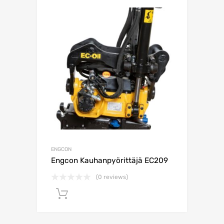
ENGCON
Engcon Kauhanpyörittäjä EC209
(0 reviews)
Lisää ostoskoriin