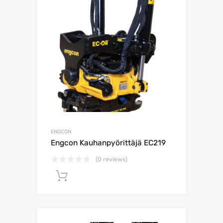
ENGCON
Engcon Kauhanpyörittäjä EC219
(0 reviews)
Lisää ostoskoriin