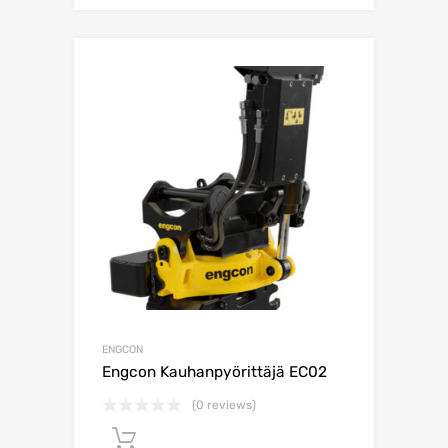
ENGCON
Engcon Kauhanpyörittäjä EC02
(0 reviews)
Lisää ostoskoriin