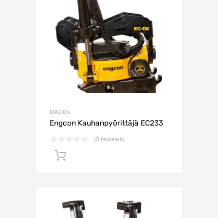
ENGCON
Engcon Kauhanpyörittäjä EC233
(0 reviews)
Lisää ostoskoriin