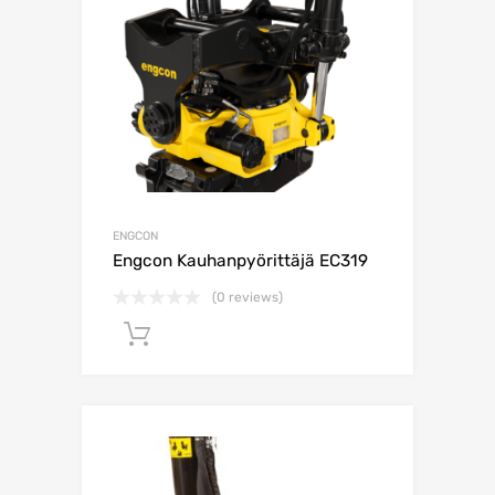
ENGCON
Engcon Kauhanpyörittäjä EC319
(0 reviews)
Lisää ostoskoriin