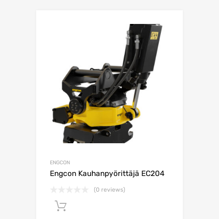
ENGCON
Engcon Kauhanpyörittäjä EC204
(0 reviews)
Lisää ostoskoriin