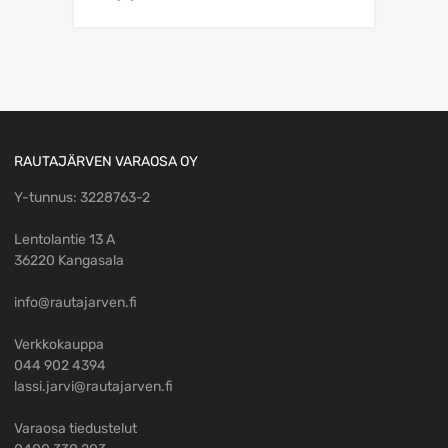
RAUTAJÄRVEN VARAOSA OY
Y-tunnus: 3228763-2
Lentolantie 13 A
36220 Kangasala
info@rautajarven.fi
Verkkokauppa
044 902 4394
lassi.jarvi@rautajarven.fi
Varaosa tiedustelut