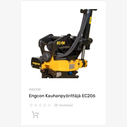
ENGCON
Engcon Kauhanpyörittäjä EC206
(0 reviews)
Lisää ostoskoriin