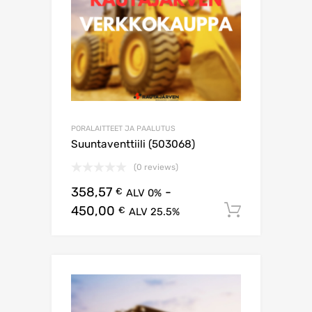
PORALAITTEET JA PAALUTUS
Suuntaventtiili (503068)
(0 reviews)
358,57
-
€
ALV 0%
450,00
Lisää os
€
ALV 25.5%