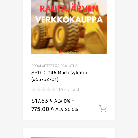
PORALAITTEET JA PAALUTUS
SPD DT145 Murtosylinteri
(665752701)
(0 reviews)
617,53
-
€
ALV 0%
775,00
Lisää os
€
ALV 25.5%