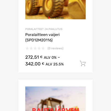
PORALAITTEET JA PAALUTUS
Poralaitteen vaijeri
(SPD12M20116)
(0 reviews)
272,51
-
€
ALV 0%
342,00
Lisää os
€
ALV 25.5%