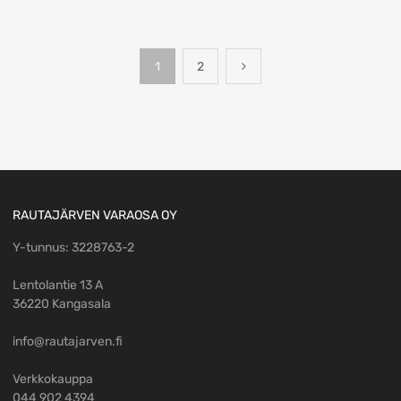
1
2
RAUTAJÄRVEN VARAOSA OY
Y-tunnus: 3228763-2
Lentolantie 13 A
36220 Kangasala
info@rautajarven.fi
Verkkokauppa
044 902 4394