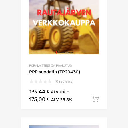
PORALAITTEET JA PAALUTUS
RRR suodatin (TR20430)
(0 reviews)
139,44
-
€
ALV 0%
175,00
Lisää os
€
ALV 25.5%