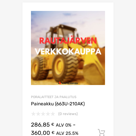
PORALAITTEET JA PAALUTUS
Paineakku (663U-210AK)
(0 reviews)
286,85
-
€
ALV 0%
360,00
Lisää os
€
ALV 25.5%