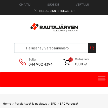
OMA TILI
SUOSIKIT
VERTAILU
HELLO.
SIGN IN
REGISTER
|
Ostoskori
Soita:
0
0,00
€
044 902 4394
Home
Poralaitteet ja paalutus
SPD
SPD Varaosat