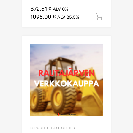
872,51
-
€
ALV 0%
1095,00
Lisää os
€
ALV 25.5%
PORALAITTEET JA PAALUTUS