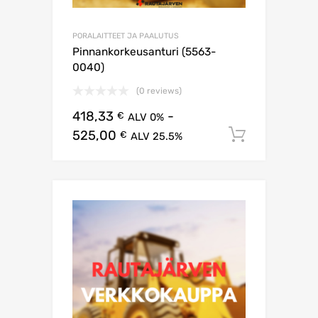
PORALAITTEET JA PAALUTUS
Pinnankorkeusanturi (5563-
0040)
(0 reviews)
418,33
-
€
ALV 0%
525,00
Lisää os
€
ALV 25.5%