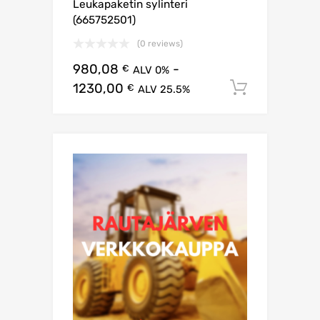
Leukapaketin sylinteri
(665752501)
(0 reviews)
980,08
-
€
ALV 0%
1230,00
Lisää os
€
ALV 25.5%