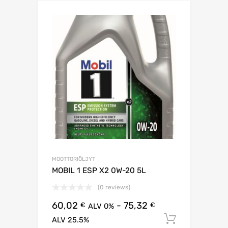
MOOTTORIÖLJYT
MOBIL 1 ESP X2 0W-20 5L
(0 reviews)
60,02
-
75,32
€
€
ALV 0%
Lisää os
ALV 25.5%