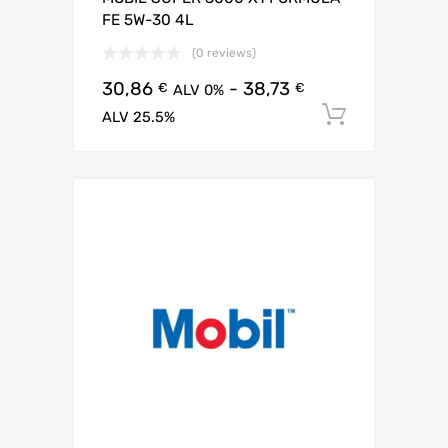
FE 5W-30 4L
(0 reviews)
30,86
-
38,73
€
€
ALV 0%
Lisää os
ALV 25.5%