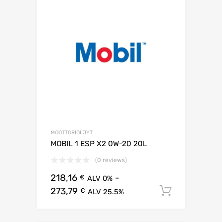
MOOTTORIÖLJYT
MOBIL 1 ESP X2 0W-20 20L
(0 reviews)
218,16
-
€
ALV 0%
273,79
Lisää os
€
ALV 25.5%