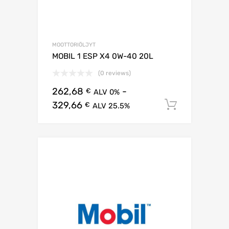
MOOTTORIÖLJYT
MOBIL 1 ESP X4 0W-40 20L
(0 reviews)
262,68
-
€
ALV 0%
329,66
Lisää os
€
ALV 25.5%