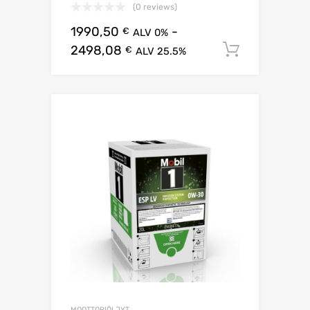
(0 reviews)
1990,50
-
€
ALV 0%
2498,08
Lisää os
€
ALV 25.5%
MOOTTORIÖLJYT