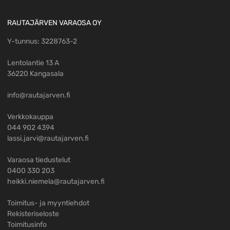
RAUTAJÄRVEN VARAOSA OY
Y-tunnus: 3228763-2
Lentolantie 13 A
36220 Kangasala
info@rautajarven.fi
Verkkokauppa
044 902 4394
lassi.jarvi@rautajarven.fi
Varaosa tiedustelut
0400 330 203
heikki.niemela@rautajarven.fi
Toimitus- ja myyntiehdot
Rekisteriseloste
Toimitusinfo