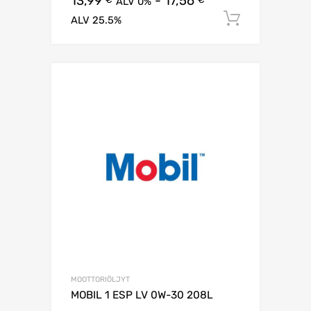
13,99
-
17,56
ALV 0%
Lisää os
ALV 25.5%
MOOTTORIÖLJYT
MOBIL 1 ESP LV 0W-30 208L