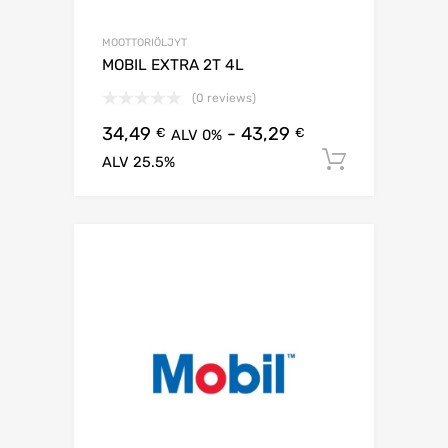
MOOTTORIÖLJYT
MOBIL EXTRA 2T 4L
(0 reviews)
34,49
-
43,29
€
€
ALV 0%
Lisää os
ALV 25.5%