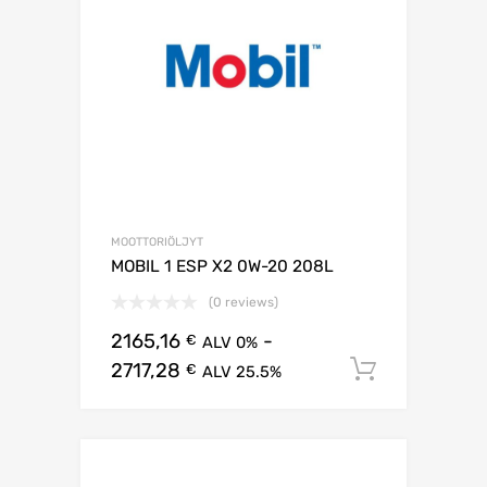
MOOTTORIÖLJYT
MOBIL 1 ESP X2 0W-20 208L
(0 reviews)
2165,16
-
€
ALV 0%
2717,28
Lisää os
€
ALV 25.5%