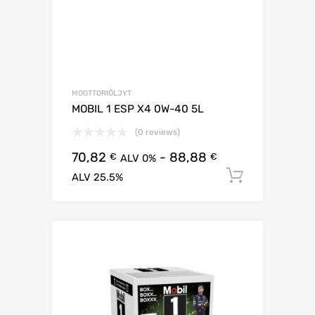
MOOTTORIÖLJYT
MOBIL 1 ESP X4 0W-40 5L
(0 reviews)
70,82
-
88,88
€
€
ALV 0%
Lisää os
ALV 25.5%