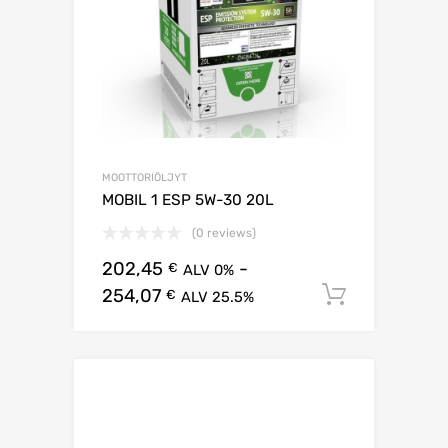
MOOTTORIÖLJYT
MOBIL 1 ESP 5W-30 20L
(0 reviews)
202,45
-
€
ALV 0%
254,07
Lisää os
€
ALV 25.5%