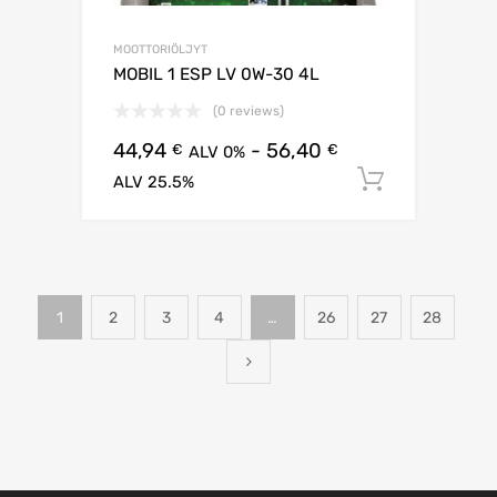
MOOTTORIÖLJYT
MOBIL 1 ESP LV 0W-30 4L
(0 reviews)
44,94
-
56,40
€
€
ALV 0%
Lisää os
ALV 25.5%
1
2
3
4
…
26
27
28