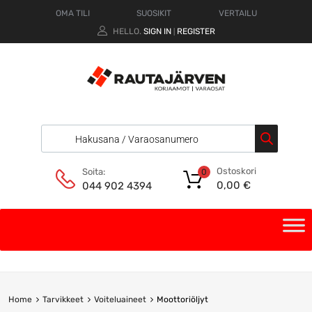
OMA TILI
SUOSIKIT
VERTAILU
HELLO.
SIGN IN
REGISTER
|
Ostoskori
Soita:
0
0,00
€
044 902 4394
Home
Tarvikkeet
Voiteluaineet
Moottoriöljyt