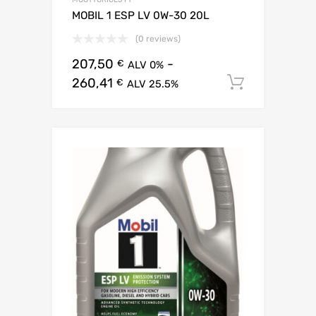
MOBIL 1 ESP LV 0W-30 20L
(0 reviews)
207,50
-
€
ALV 0%
260,41
Lisää os
€
ALV 25.5%