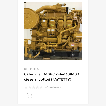
CATERPILLAR
Caterpillar 3408C 9ER-1308403
diesel moottori (KÄYTETTY)
(0 reviews)
Lisää ostoskoriin