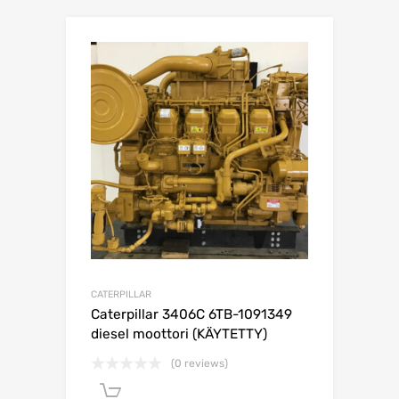
CATERPILLAR
Caterpillar 3406C 6TB-1091349
diesel moottori (KÄYTETTY)
(0 reviews)
Lisää ostoskoriin