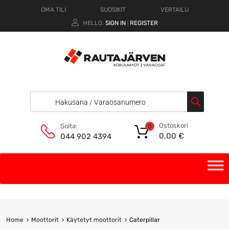
OMA TILI
SUOSIKIT
VERTAILU
HELLO.
SIGN IN
REGISTER
|
Ostoskori
Soita:
0
0,00
€
044 902 4394
Home
Moottorit
Käytetyt moottorit
Caterpillar