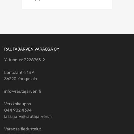
RAUTAJÄRVEN VARAOSA OY
Y-tunnus: 3228763-2
Lentolantie 13 A
36220 Kangasala
info@rautajarven.fi
Verkkokauppa
044 902 4394
lassi.jarvi@rautajarven.fi
Varaosa tiedustelut