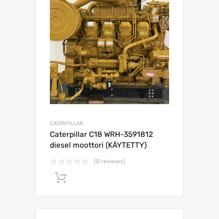
CATERPILLAR
Caterpillar C18 WRH-3591812
diesel moottori (KÄYTETTY)
(0 reviews)
Lisää ostoskoriin