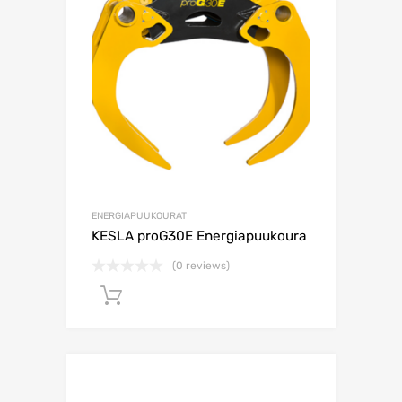
ENERGIAPUUKOURAT
KESLA proG30E Energiapuukoura
(0 reviews)
Lisää ostoskoriin