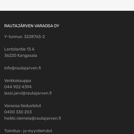
RAUTAJÄRVEN VARAOSA OY
Y-tunnus: 3228763-2
Lentolantie 13 A
36220 Kangasala
info@rautajarven.fi
Verkkokauppa
044 902 4394
lassi.jarvi@rautajarven.fi
Varaosa tiedustelut
0400 330 203
heikki.niemela@rautajarven.fi
Toimitus- ja myyntiehdot