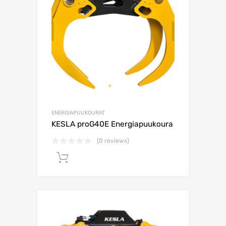
ENERGIAPUUKOURAT
KESLA proG40E Energiapuukoura
(0 reviews)
Lisää ostoskoriin