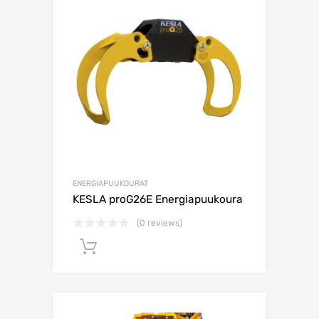
ENERGIAPUUKOURAT
KESLA proG26E Energiapuukoura
(0 reviews)
Lisää ostoskoriin