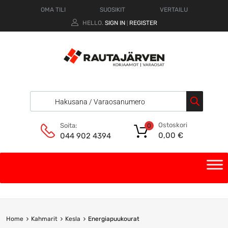
OMA TILI
SUOSIKIT
VERTAILU
HELLO.
SIGN IN
REGISTER
|
Ostoskori
Soita:
0
0,00
€
044 902 4394
Home
Kahmarit
Kesla
Energiapuukourat