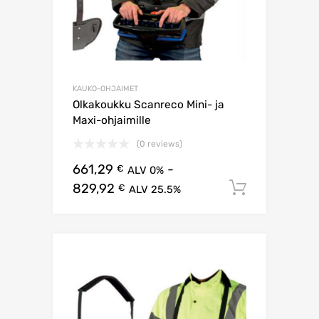
KAUKO-OHJAIMET
Olkakoukku Scanreco Mini- ja
Maxi-ohjaimille
(0 reviews)
661,29
-
€
ALV 0%
829,92
Lisää os
€
ALV 25.5%