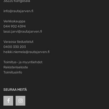
36220 Kangasala
info@rautajarven.fi
Verkkokauppa
044 902 4394
lassi.jarvi@rautajarven.fi
Varaosa tiedustelut
0400 330 203
heikki.niemela@rautajarven.fi
Toimitus- ja myyntiehdot
Rekisteriseloste
Toimitusinfo
SEURAA MEITÄ