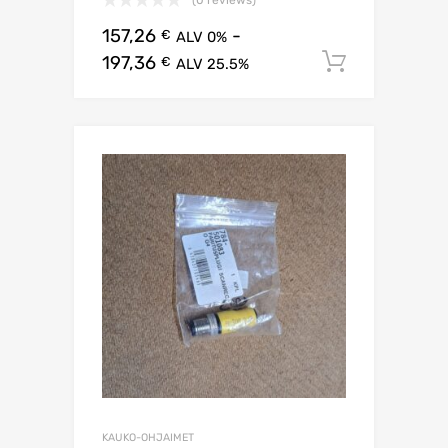
(0 reviews)
157,26
-
€
ALV 0%
197,36
Lisää os
€
ALV 25.5%
KAUKO-OHJAIMET