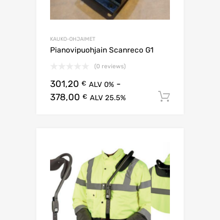
KAUKO-OHJAIMET
Pianovipuohjain Scanreco G1
(0 reviews)
301,20
-
€
ALV 0%
378,00
Lisää os
€
ALV 25.5%