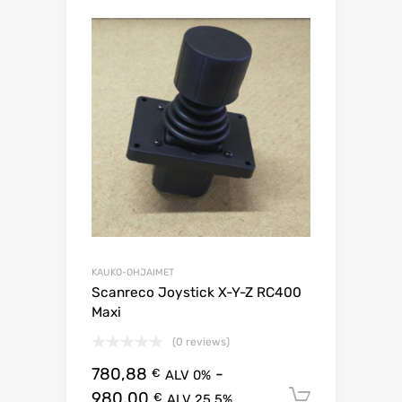
KAUKO-OHJAIMET
Scanreco Joystick X-Y-Z RC400
Maxi
(0 reviews)
780,88
-
€
ALV 0%
980,00
Lisää os
€
ALV 25.5%