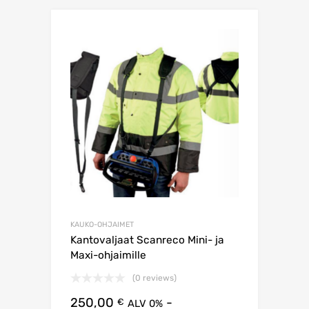
KAUKO-OHJAIMET
Kantovaljaat Scanreco Mini- ja
Maxi-ohjaimille
(0 reviews)
250,00
-
€
ALV 0%