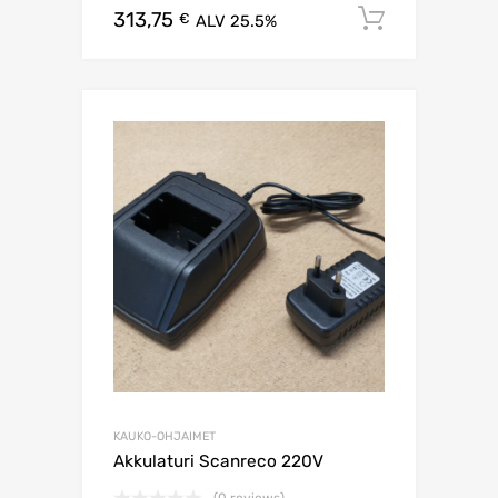
313,75
Lisää os
€
ALV 25.5%
KAUKO-OHJAIMET
Akkulaturi Scanreco 220V