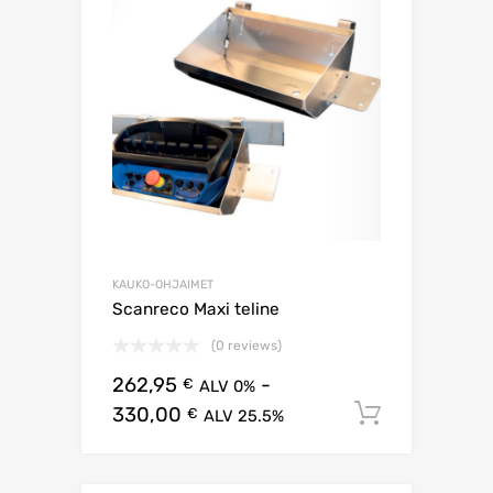
KAUKO-OHJAIMET
Scanreco Maxi teline
(0 reviews)
262,95
-
€
ALV 0%
330,00
Lisää os
€
ALV 25.5%