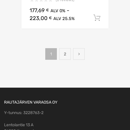
(0 reviews)
177,69
-
€
ALV 0%
223,00
Lisää os
€
ALV 25.5%
1
2
RAUTAJÄRVEN VARAOSA OY
Y-tunnus: 3228763-2
Lentolantie 13 A