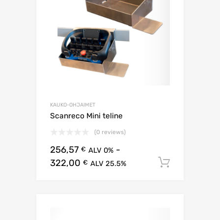
KAUKO-OHJAIMET
Scanreco Mini teline
(0 reviews)
256,57
-
€
ALV 0%
322,00
Lisää os
€
ALV 25.5%