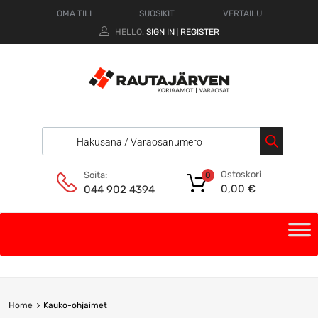
OMA TILI
SUOSIKIT
VERTAILU
HELLO.
SIGN IN
REGISTER
|
Ostoskori
Soita:
0
0,00
€
044 902 4394
Home
Kauko-ohjaimet