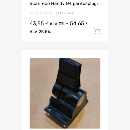
Scanreco Handy G4 paritusplugi
(0 reviews)
43,55
-
54,65
€
€
ALV 0%
Lisää os
ALV 25.5%