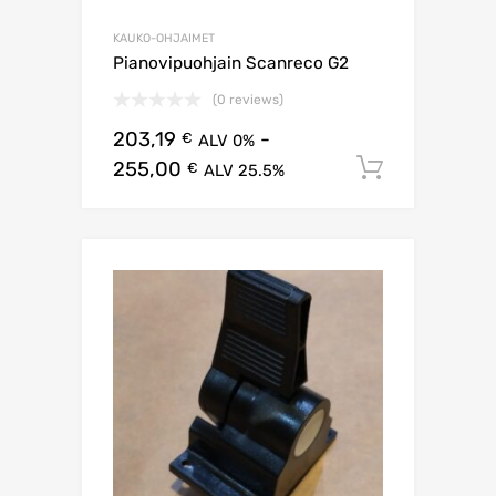
KAUKO-OHJAIMET
Pianovipuohjain Scanreco G2
(0 reviews)
203,19
-
€
ALV 0%
255,00
Lisää os
€
ALV 25.5%