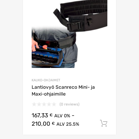
KAUKO-OHJAIMET
Lantiovyö Scanreco Mini- ja
Maxi-ohjaimille
(0 reviews)
167,33
-
€
ALV 0%
210,00
Lisää os
€
ALV 25.5%