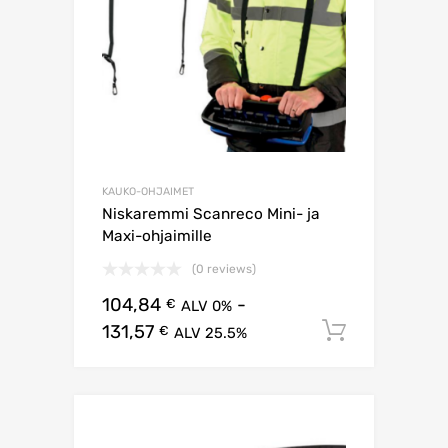
KAUKO-OHJAIMET
Niskaremmi Scanreco Mini- ja
Maxi-ohjaimille
(0 reviews)
104,84
-
€
ALV 0%
131,57
Lisää os
€
ALV 25.5%