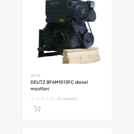
DEUTZ
DEUTZ BF6M1013FC diesel
moottori
(0 reviews)
Lisää ostoskoriin