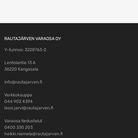
RAUTAJÄRVEN VARAOSA OY
Y-tunnus: 3228763-2
Lentolantie 13 A
36220 Kangasala
info@rautajarven.fi
Verkkokauppa
044 902 4394
lassi.jarvi@rautajarven.fi
Varaosa tiedustelut
0400 330 203
heikki.niemela@rautajarven.fi