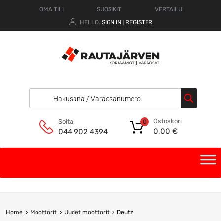
OMA TILI
SUOSIKIT
VERTAILU
HELLO.
SIGN IN
REGISTER
|
Ostoskori
Soita:
0
0,00
€
044 902 4394
Home
Moottorit
Uudet moottorit
Deutz