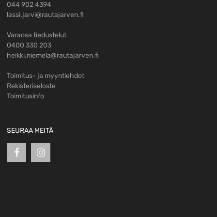
044 902 4394
lassi.jarvi@rautajarven.fi
Varaosa tiedustelut
0400 330 203
heikki.niemela@rautajarven.fi
Toimitus- ja myyntiehdot
Rekisteriseloste
Toimitusinfo
SEURAA MEITÄ