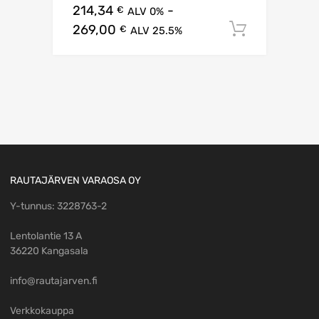
214,34
-
€
ALV 0%
269,00
Lisää os
€
ALV 25.5%
RAUTAJÄRVEN VARAOSA OY
Y-tunnus: 3228763-2
Lentolantie 13 A
36220 Kangasala
info@rautajarven.fi
Verkkokauppa