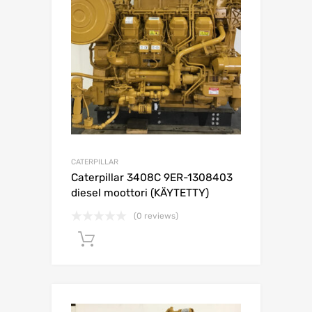
CATERPILLAR
Caterpillar 3408C 9ER-1308403
diesel moottori (KÄYTETTY)
(0 reviews)
Lisää ostoskoriin