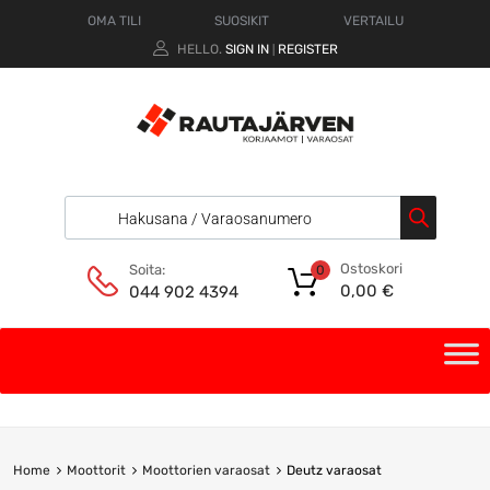
OMA TILI
SUOSIKIT
VERTAILU
HELLO.
SIGN IN
REGISTER
|
Ostoskori
Soita:
0
0,00
€
044 902 4394
Home
Moottorit
Moottorien varaosat
Deutz varaosat