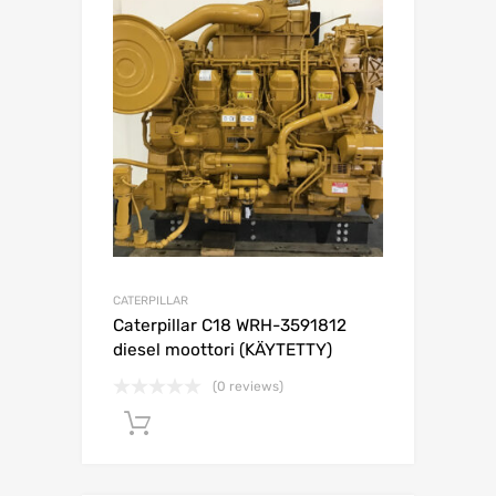
CATERPILLAR
Caterpillar C18 WRH-3591812
diesel moottori (KÄYTETTY)
(0 reviews)
Lisää ostoskoriin