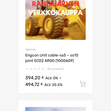
ENGCON
Engcon Unit cable-ss5 – ss10
joint EC02 ARGO (1000609)
(0 reviews)
394,20
-
€
ALV 0%
494,72
Lisää os
€
ALV 25.5%