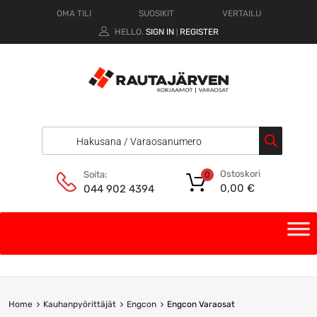
OMA TILI
SUOSIKIT
VERTAILU
HELLO.
SIGN IN
REGISTER
|
Ostoskori
Soita:
0
0,00
€
044 902 4394
Home
Kauhanpyörittäjät
Engcon
Engcon Varaosat