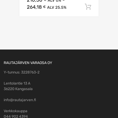
ALV 0%
264,18
Lisää os
€
ALV 25.5%
RAUTAJÄRVEN VARAOSA OY
Y-tunnus: 3228763-2
Lentolantie 13 A
36220 Kangasala
info@rautajarven.fi
Verkkokauppa
044 902 4394