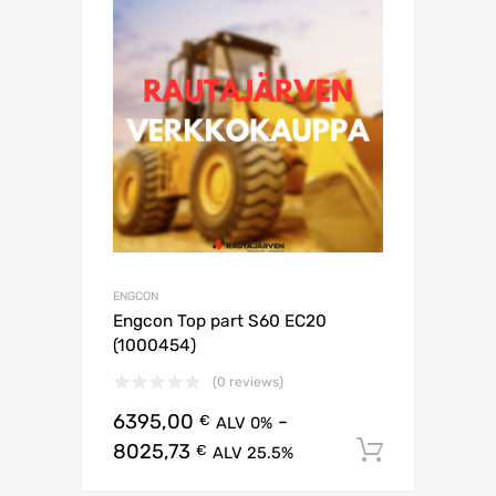
ENGCON
Engcon Top part S60 EC20
(1000454)
(0 reviews)
6395,00
-
€
ALV 0%
8025,73
Lisää os
€
ALV 25.5%