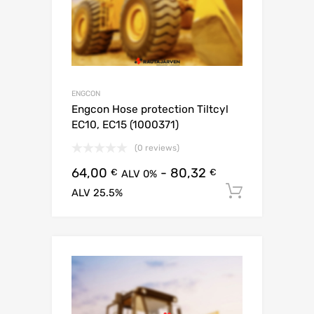
ENGCON
Engcon Hose protection Tiltcyl
EC10, EC15 (1000371)
(0 reviews)
64,00
-
80,32
€
€
ALV 0%
Lisää os
ALV 25.5%