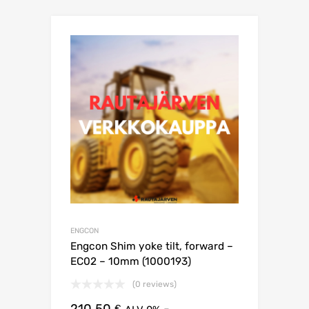
ENGCON
Engcon Shim yoke tilt, forward –
EC02 – 10mm (1000193)
(0 reviews)
210,50
-
€