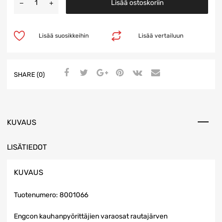
Lisää ostoskoriin
Lisää suosikkeihin
Lisää vertailuun
SHARE (0)
KUVAUS
LISÄTIEDOT
KUVAUS
Tuotenumero: 8001066
Engcon kauhanpyörittäjien varaosat rautajärven