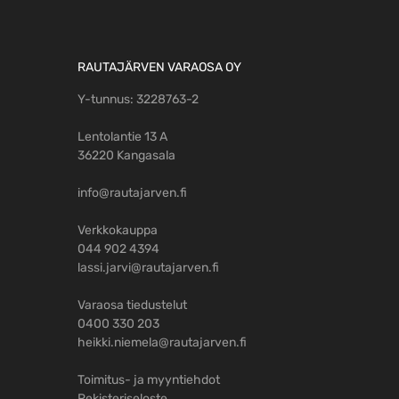
RAUTAJÄRVEN VARAOSA OY
Y-tunnus: 3228763-2
Lentolantie 13 A
36220 Kangasala
info@rautajarven.fi
Verkkokauppa
044 902 4394
lassi.jarvi@rautajarven.fi
Varaosa tiedustelut
0400 330 203
heikki.niemela@rautajarven.fi
Toimitus- ja myyntiehdot
Rekisteriseloste