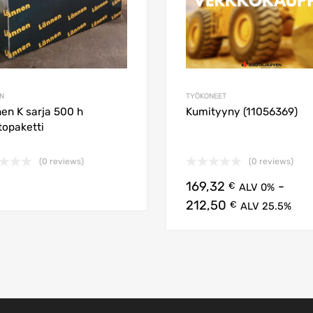
N
TYÖKONEET
en K sarja 500 h
Kumityyny (11056369)
topaketti
(0 reviews)
(0 reviews)
Lisää ostoskoriin
169,32
-
€
ALV 0%
212,50
koriin
€
ALV 25.5%