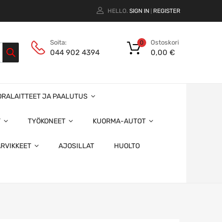
HELLO.
SIGN IN
REGISTER
|
Ostoskori
Soita:
0
0,00
€
044 902 4394
ORALAITTEET JA PAALUTUS
T
TYÖKONEET
KUORMA-AUTOT
ARVIKKEET
AJOSILLAT
HUOLTO