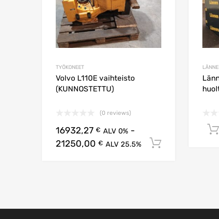
TYÖKONEET
LÄNNE
Volvo L110E vaihteisto
Länn
(KUNNOSTETTU)
huol
(0 reviews)
16932,27
-
€
ALV 0%
21250,00
Lisää ostos
€
ALV 25.5%