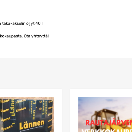
a taka-akselin öljyt 40 l
kkokaupasta. Ota yhteyttä!
in
Lisää suosikkeihin
vertailuun
Lisää vertailuun