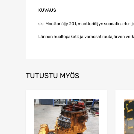
KUVAUS
sis: Moottoriöljy 20 l, moottoriöljyn suodatin, etu- j
Lännen huoltopaketit ja varaosat rautajärven ver
TUTUSTU MYÖS
Lisää suosikkeih
Lisää 