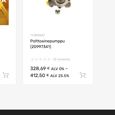
TYÖKONEET
Polttoainepumppu
(20997341)
(0 reviews)
328,69
-
€
ALV 0%
412,50
Lisää ostoskoriin
Lisää osto
€
ALV 25.5%