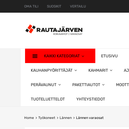
OMA TILI
SUOSIKIT
VERTAILU
KAIKKI KATEGORIAT
ETUSIVU
KAUHANPYÖRITTÄJÄT
KAHMARIT
AJ
PERÄVAUNUT
PAKETTIAUTOT
MOOTT
TUOTELUETTELOT
YHTEYSTIEDOT
Home
Työkoneet
Lännen
Lännen varaosat