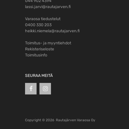
044 902 4394
lassi.jarvi@rautajarven.fi
Varaosa tiedustelut
0400 330 203
heikki.niemela@rautajarven.fi
Toimitus- ja myyntiehdot
Rekisteriseloste
Toimitusinfo
SEURAA MEITÄ
Copyright ©
2026
Rautajärven Varaosa Oy