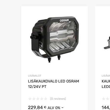
Lisää suosikkeih
Lisää 
LISÄVALOT
LISÄV
LISÄKAUKOVALO LED OSRAM
KAU
12/24V PT
LED
(0 reviews)
229,84
-
144
€
ALV 0%