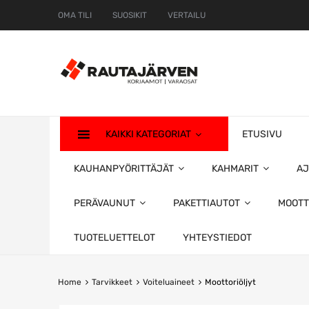
OMA TILI
SUOSIKIT
VERTAILU
KAIKKI KATEGORIAT
ETUSIVU
KAUHANPYÖRITTÄJÄT
KAHMARIT
AJ
PERÄVAUNUT
PAKETTIAUTOT
MOOTT
TUOTELUETTELOT
YHTEYSTIEDOT
Home
Tarvikkeet
Voiteluaineet
Moottoriöljyt