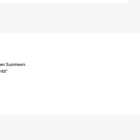
anner Suomeen.
tit”