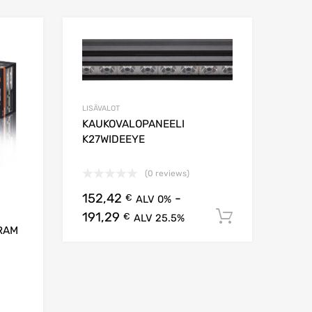
Lisää suosikkeihin
Lisää suosikkei
Lisää vertailuun
Lisää 
LISÄVALOT
KAUKOVALOPANEELI
K27WIDEEYE
(0 reviews)
152,42
-
€
ALV 0%
191,29
Lisää osto
€
ALV 25.5%
RAM