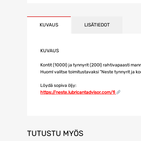
KUVAUS
LISÄTIEDOT
KUVAUS
Kontit (1000l) ja tynnyrit (200l) rahtivapaasti m
Huom! valitse toimitustavaksi ”Neste tynnyrit ja kon
Löydä sopiva öljy:
https://neste.lubricantadvisor.com/fi
TUTUSTU MYÖS