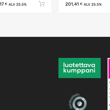
,17
201,41
koriin
Lisää ostoskoriin
€
€
ALV 25.5%
ALV 25.5%