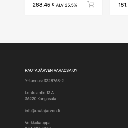
288,45
181
Lisää ostos
€
ALV 25.5%
RAUTAJÄRVEN VARAOSA OY
Y-tunnus: 3228763-2
Lentolantie 13 A
36220 Kangasala
info@rautajarven.fi
Verkkokauppa