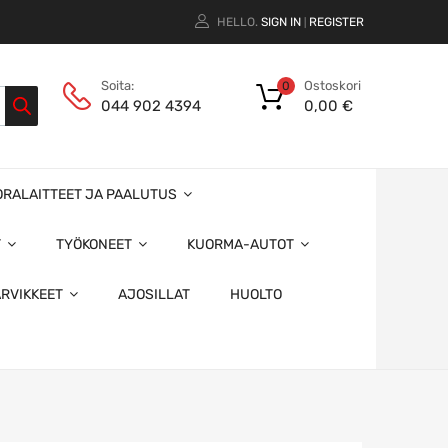
HELLO.
SIGN IN
REGISTER
|
Ostoskori
Soita:
0
0,00
€
044 902 4394
ORALAITTEET JA PAALUTUS
T
TYÖKONEET
KUORMA-AUTOT
ARVIKKEET
AJOSILLAT
HUOLTO