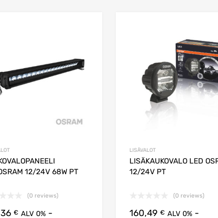
in
Lisää suosikkeihin
vertailuun
Lisää vertailuun
ALOT
LISÄVALOT
KOVALOPANEELI
LISÄKAUKOVALO LED OS
OSRAM 12/24V 68W PT
12/24V PT
(0 reviews)
(0 reviews)
,36
-
160,49
-
€
€
ALV 0%
ALV 0%