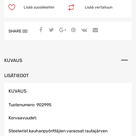
Lisää suosikkeihin
Lisää vertailuun
SHARE (0)
KUVAUS
LISÄTIEDOT
KUVAUS
Tuotenumero: 902995
Korvaavuudet:
Steelwrist kauhanpyörittäjien varaosat rautajärven