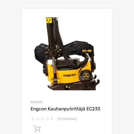
ENGCON
Engcon Kauhanpyörittäjä EC233
(0 reviews)
Lisää ostoskoriin