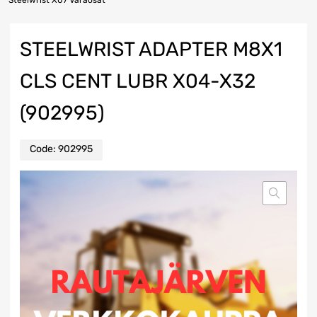
Steelwrist X07 Varaosat
STEELWRIST ADAPTER M8X1
CLS CENT LUBR X04-X32
(902995)
Code:
902995