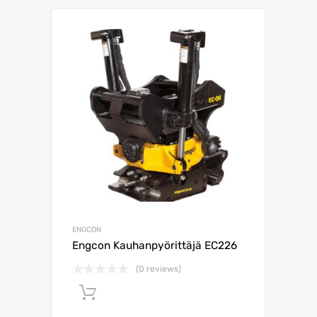
ENGCON
Engcon Kauhanpyörittäjä EC226
(0 reviews)
Lisää ostoskoriin