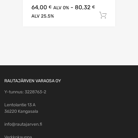
64,00
-
80,32
€
€
ALV 0%
Lisää os
ALV 25.5%
RAUTAJÄRVEN VARAOSA OY
Y-tunnus: 3228763-2
Lentolantie 13 A
36220 Kangasala
info@rautajarven.fi
Verkkokauppa