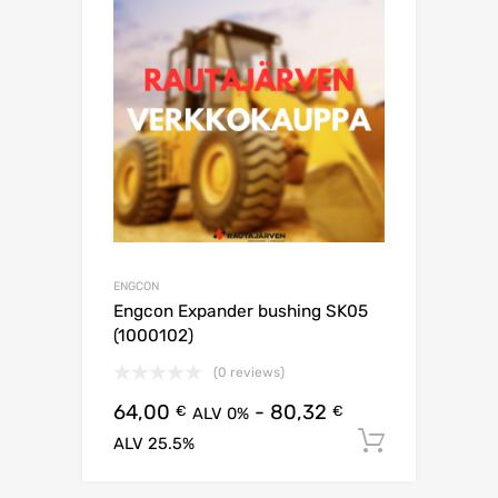
ENGCON
Engcon Expander bushing SK05
(1000102)
(0 reviews)
64,00
-
80,32
€
€
ALV 0%
Lisää os
ALV 25.5%