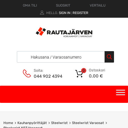
OMA TILI
SUOSIKIT
VERTAILU
HELLO.
SIGN IN
REGISTER
|
Ostoskori
Soita:
0
0,00
€
044 902 4394
Home
Kauhanpyörittäjät
Steelwrist
Steelwrist Varaosat