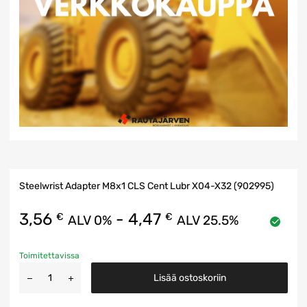
Steelwrist Adapter M8x1 CLS Cent Lubr X04-X32 (902995)
3,56
-
4,47
€
€
ALV 0%
ALV 25.5%
Toimitettavissa
Lisää ostoskoriin